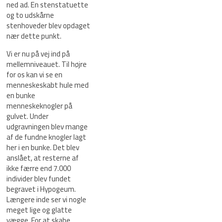
ned ad. En stenstatuette
og to udskårne
stenhoveder blev opdaget
nær dette punkt.
Vi er nu på vej ind på
mellemniveauet. Til højre
for os kan vi se en
menneskeskabt hule med
en bunke
menneskeknogler på
gulvet. Under
udgravningen blev mange
af de fundne knogler lagt
her i en bunke. Det blev
anslået, at resterne af
ikke færre end 7.000
individer blev fundet
begravet i Hypogeum.
Længere inde ser vi nogle
meget lige og glatte
vægge. For at skabe