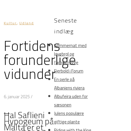
Seneste
,
Kultur
Udland
indlæg
Fortidens
Sommernat med
forunderlige
løvebrøl og
familiehygge
vidunder
Fjerbold i Forum
En perle på
Albaniens riviera
Albufeira uden for
6. januar 2025
/
sæsonen
Ħal Saflieni
Julens populære
Hypogeum på
giftige plante
Malta er et
Riding with the King