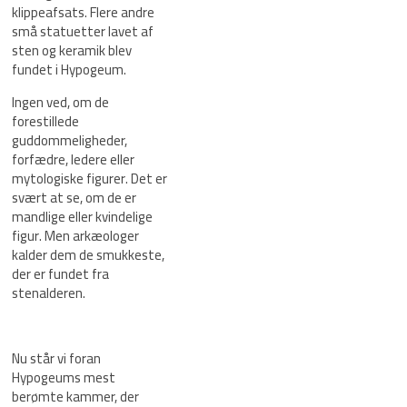
klippeafsats. Flere andre
små statuetter lavet af
sten og keramik blev
fundet i Hypogeum.
Ingen ved, om de
forestillede
guddommeligheder,
forfædre, ledere eller
mytologiske figurer. Det er
svært at se, om de er
mandlige eller kvindelige
figur. Men arkæologer
kalder dem de smukkeste,
der er fundet fra
stenalderen.
Nu står vi foran
Hypogeums mest
berømte kammer, der