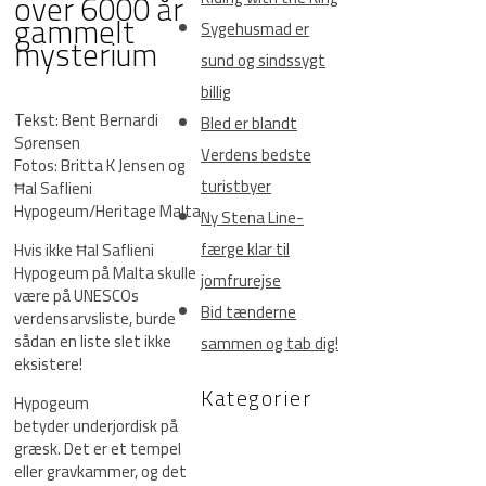
over 6000 år
gammelt
Sygehusmad er
mysterium
sund og sindssygt
billig
Tekst: Bent Bernardi
Bled er blandt
Sørensen
Verdens bedste
Fotos: Britta K Jensen og
turistbyer
Ħal Saflieni
Hypogeum/Heritage Malta
Ny Stena Line-
færge klar til
Hvis ikke Ħal Saflieni
Hypogeum på Malta skulle
jomfrurejse
være på UNESCOs
Bid tænderne
verdensarvsliste, burde
sådan en liste slet ikke
sammen og tab dig!
eksistere!
Kategorier
Hypogeum
betyder underjordisk på
græsk. Det er et tempel
eller gravkammer, og det