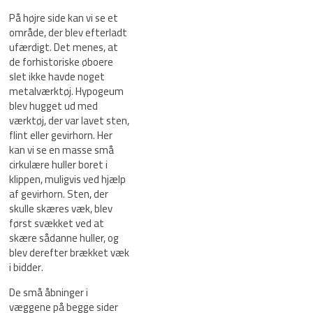
På højre side kan vi se et
område, der blev efterladt
ufærdigt. Det menes, at
de forhistoriske øboere
slet ikke havde noget
metalværktøj. Hypogeum
blev hugget ud med
værktøj, der var lavet sten,
flint eller gevirhorn. Her
kan vi se en masse små
cirkulære huller boret i
klippen, muligvis ved hjælp
af gevirhorn. Sten, der
skulle skæres væk, blev
først svækket ved at
skære sådanne huller, og
blev derefter brækket væk
i bidder.
De små åbninger i
væggene på begge sider