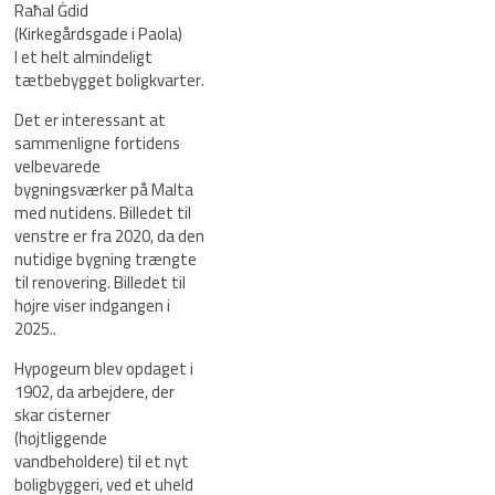
Raħal Ġdid
(Kirkegårdsgade i Paola)
I et helt almindeligt
tætbebygget boligkvarter.
Det er interessant at
sammenligne fortidens
velbevarede
bygningsværker på Malta
med nutidens. Billedet til
venstre er fra 2020, da den
nutidige bygning trængte
til renovering. Billedet til
højre viser indgangen i
2025..
Hypogeum blev opdaget i
1902, da arbejdere, der
skar cisterner
(højtliggende
vandbeholdere) til et nyt
boligbyggeri, ved et uheld