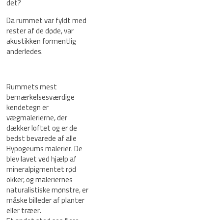
det?
Da rummet var fyldt med
rester af de døde, var
akustikken formentlig
anderledes.
Rummets mest
bemærkelsesværdige
kendetegn er
vægmalerierne, der
dækker loftet og er de
bedst bevarede af alle
Hypogeums malerier. De
blev lavet ved hjælp af
mineralpigmentet rød
okker, og maleriernes
naturalistiske mønstre, er
måske billeder af planter
eller træer.