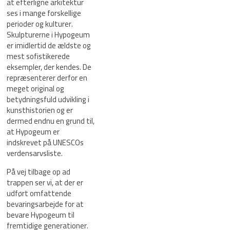
at efterligne arkitektur
ses i mange forskellige
perioder og kulturer.
Skulpturerne i Hypogeum
er imidlertid de ældste og
mest sofistikerede
eksempler, der kendes. De
repræsenterer derfor en
meget original og
betydningsfuld udvikling i
kunsthistorien og er
dermed endnu en grund til,
at Hypogeum er
indskrevet på UNESCOs
verdensarvsliste.
På vej tilbage op ad
trappen ser vi, at der er
udført omfattende
bevaringsarbejde for at
bevare Hypogeum til
fremtidige generationer.