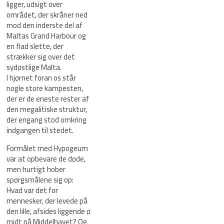
ligger, udsigt over
området, der skråner ned
mod den inderste del af
Maltas Grand Harbour og
en flad slette, der
strækker sig over det
sydøstlige Malta.
I hjørnet foran os står
nogle store kampesten,
der er de eneste rester af
den megalitiske struktur,
der engang stod omkring
indgangen til stedet.
Formålet med Hypogeum
var at opbevare de døde,
men hurtigt hober
spørgsmålene sig op:
Hvad var det for
mennesker, der levede på
den lille, afsides liggende ø
midt på Middelhavet? Og