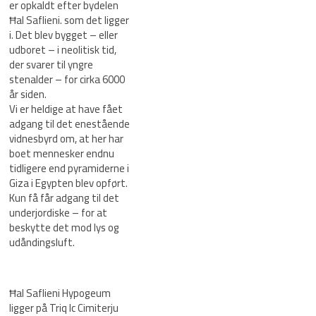
er opkaldt efter bydelen
Ħal Saflieni. som det ligger
i. Det blev bygget – eller
udboret – i neolitisk tid,
der svarer til yngre
stenalder – for cirka 6000
år siden.
Vi er heldige at have fået
adgang til det enestående
vidnesbyrd om, at her har
boet mennesker endnu
tidligere end pyramiderne i
Giza i Egypten blev opført.
Kun få får adgang til det
underjordiske – for at
beskytte det mod lys og
udåndingsluft.
Ħal Saflieni Hypogeum
ligger på Triq Ic Cimiterju