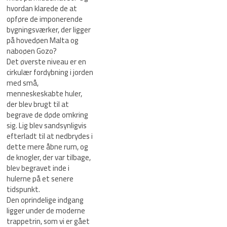
hvordan klarede de at
opføre de imponerende
bygningsværker, der ligger
på hovedøen Malta og
naboøen Gozo?
Det øverste niveau er en
cirkulær fordybning i jorden
med små,
menneskeskabte huler,
der blev brugt til at
begrave de døde omkring
sig. Lig blev sandsynligvis
efterladt til at nedbrydes i
dette mere åbne rum, og
de knogler, der var tilbage,
blev begravet inde i
hulerne på et senere
tidspunkt.
Den oprindelige indgang
ligger under de moderne
trappetrin, som vi er gået