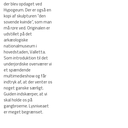
der blev opdaget ved
Hypogeum. Der er også en
kopi af skulpturen ”den
sovende kvinde”, som man
må røre ved. Originalen er
udstillet på det
arkæologiske
nationalmuseum i
hovedstaden, Valletta.
Som introduktion til det
underjordiske overværer vi
et spændende
multimedieshow og får
indtryk af, at der venter os
noget ganske særligt.
Guiden indskærper, at vi
skal holde os på
gangbroerne. Lysniveaet
er meget begrænset.