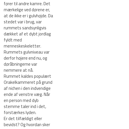
fører til andre kamre. Det
mærkelige ved dørene er,
at de ikke er i gulvhøjde. Da
stedet var i brug, var
rummets sandsynligvis
dækket af et dybt jordlag
fyldt med
menneskeskeletter.
Rummets gulvniveau var
derfor højere end nu, og
døråbningerne var
nemmere at nå.
Rummet kaldes populært
Orakelkammeret på grund
af nichen i den indvendige
ende af venstre væg. Når
en person med dyb
stemme taler ind i det,
forstærkes lyden.
Er det tilfældigt eller
bevidst? Og hvordan sker