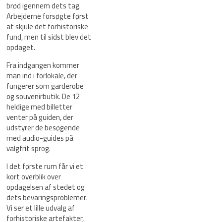
brød igennem dets tag.
Arbejderne forsøgte først
at skjule det forhistoriske
fund, men til sidst blev det
opdaget.
Fra indgangen kommer
man ind i forlokale, der
fungerer som garderobe
og souvenirbutik. De 12
heldige med billetter
venter på guiden, der
udstyrer de besøgende
med audio-guides på
valgfrit sprog.
I det første rum får vi et
kort overblik over
opdagelsen af ​​stedet og
dets bevaringsproblemer.
Vi ser et lille udvalg af
forhistoriske artefakter,