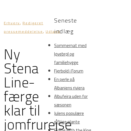
Seneste
,
Erhverv
Redigeret
indlæg
,
pressemeddelelse
Udland
Ny
Sommernat med
løvebrøl og
Stena
familiehygge
Fjerbold i Forum
Line-
En perle på
færge
Albaniens riviera
Albufeira uden for
klar til
sæsonen
Julens populære
jomfrurejse
giftige plante
Riding with the King