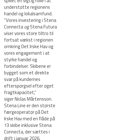
spillet en vigtig rolle i at
understøtte regionens
handel og lokalsamfund.
”Vores investering i Stena
Connecta
og
Stena Futura
viser vores store tiltro til
fortsat vækst i regionen
omkring Det Irske Hav og
vores engagement i at
styrke handel og
forbindelser. Skibene er
bygget som et direkte
svar på kundernes
efterspørgsel efter øget
fragtkapacitet,”
siger Niclas Mårtensson.
Stena Line er den største
færgeoperatør på Det
Irske Hav med en flåde på
13 skibe inklusive Stena
Connecta
,
der sættes i
drift i januar 2026.