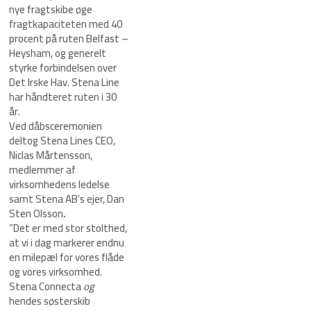
nye fragtskibe øge
fragtkapaciteten med 40
procent på ruten Belfast –
Heysham, og generelt
styrke forbindelsen over
Det Irske Hav. Stena Line
har håndteret ruten i 30
år.
Ved dåbsceremonien
deltog Stena Lines CEO,
Niclas Mårtensson,
medlemmer af
virksomhedens ledelse
samt Stena AB’s ejer, Dan
Sten Olsson
.
”Det er med stor stolthed,
at vi i dag markerer endnu
en milepæl for vores flåde
og vores virksomhed.
Stena Connecta
og
hendes søsterskib