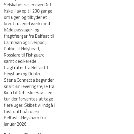
Selskabet sejler over Det
Irske Hav op til 238 gange
om ugen og tilbyder et
bredt rutenetværk med
både passager- og
fragtfærger fra Belfast til
Cairnryan og Liverpool
,
Dublin til Holyhead
,
Rosslare til Fishguard
samt dedikerede
fragtruter fra Belfast til
Heysham og Dublin
.
Stena Connecta begynder
snart sin leveringsrejse fra
Kina til Det Irske Hav – en
tur, der forventes at tage
flere uger. Skibet vil indgå i
fast drift på ruten
Belfast–Heysham fra
januar 2026
.