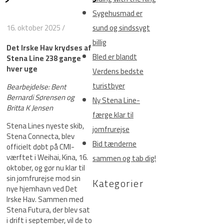
Sygehusmad er
16. oktober 2025
/
sund og sindssygt
billig
Det Irske Hav krydses af
Bled er blandt
Stena Line 238 gange
hver uge
Verdens bedste
turistbyer
Bearbejdelse: Bent
Bernardi Sørensen og
Ny Stena Line-
Britta K Jensen
færge klar til
Stena Lines nyeste skib,
jomfrurejse
Stena Connecta, blev
Bid tænderne
officielt døbt på CMI-
værftet i Weihai, Kina, 16.
sammen og tab dig!
oktober, og gør nu klar til
sin jomfrurejse mod sin
Kategorier
nye hjemhavn ved Det
Irske Hav. Sammen med
Stena Futura, der blev sat
i drift i september, vil de to