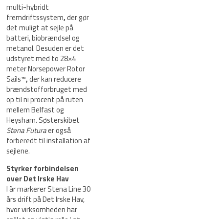
multi-hybridt
fremdriftssystem
,
der gør
det muligt at sejle på
batteri, biobrændsel og
metanol. Desuden er det
udstyret med to 28×4
meter Norsepower Rotor
Sails™
,
der kan reducere
brændstofforbruget med
op til ni procent på ruten
mellem Belfast og
Heysham. Søsterskibet
Stena Futura
er også
forberedt til installation af
sejlene.
Styrker forbindelsen
over Det Irske Hav
I år markerer Stena Line 30
års drift på Det Irske Hav,
hvor virksomheden har