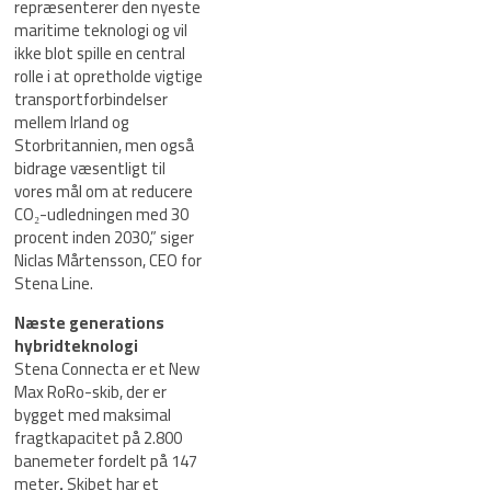
repræsenterer den nyeste
maritime teknologi og vil
ikke blot spille en central
rolle i at opretholde vigtige
transportforbindelser
mellem Irland og
Storbritannien, men også
bidrage væsentligt til
vores mål om at reducere
CO₂-udledningen med 30
procent inden 2030,” siger
Niclas Mårtensson, CEO for
Stena Line.
Næste generations
hybridteknologi
Stena Connecta er et New
Max RoRo-skib, der er
bygget med maksimal
fragtkapacitet på 2.800
banemeter fordelt på 147
meter
.
Skibet har et