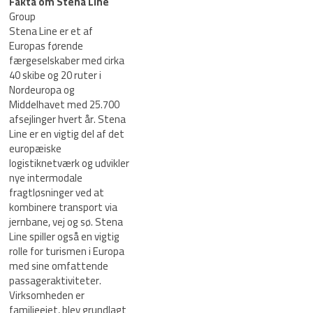
Fakta om Stena Line
Group
Stena Line er et af
Europas førende
færgeselskaber med cirka
40 skibe og 20 ruter i
Nordeuropa og
Middelhavet med 25.700
afsejlinger hvert år. Stena
Line er en vigtig del af det
europæiske
logistiknetværk og udvikler
nye intermodale
fragtløsninger ved at
kombinere transport via
jernbane, vej og sø. Stena
Line spiller også en vigtig
rolle for turismen i Europa
med sine omfattende
passageraktiviteter.
Virksomheden er
familieejet, blev grundlagt