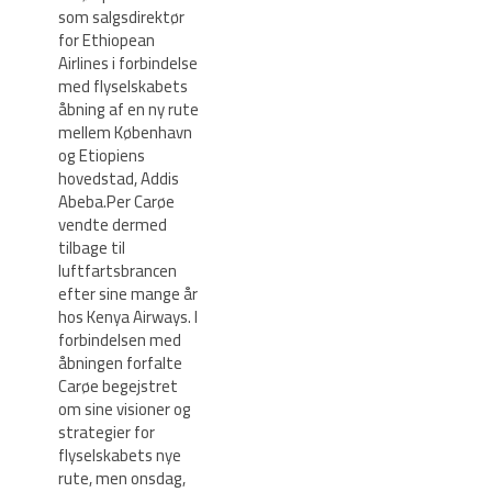
som salgsdirektør
for Ethiopean
Airlines i forbindelse
med flyselskabets
åbning af en ny rute
mellem København
og Etiopiens
hovedstad, Addis
Abeba.Per Carøe
vendte dermed
tilbage til
luftfartsbrancen
efter sine mange år
hos Kenya Airways. I
forbindelsen med
åbningen forfalte
Carøe begejstret
om sine visioner og
strategier for
flyselskabets nye
rute, men onsdag,