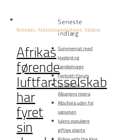
Seneste
,
,
Nyheder
Pressemeddelelser
Udland
indlæg
Afrikas
Sommernat med
løvebrøl og
førende
familiehygge
luftfartsselskab
Fjerbold i Forum
En perle på
har
Albaniens riviera
Albufeira uden for
fyret
sæsonen
sin
Julens populære
giftige plante
Riding with the King