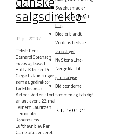
danske
Sygehusmad er
salgsdirektør
sund og sindssygt
billig
Bled er blandt
13. juli 2023
/
Verdens bedste
Tekst: Bent
turistbyer
Bernardi Sørensen
Ny Stena Line-
Fotos og layout:
færge klar til
Britta K Jensen Per
Carøe fik kun ti uger
jomfrurejse
som salgsdirektør
Bid tænderne
for Ethiopean
Airlines Ved en stort
sammen og tab dig!
anlagt event 22. maj
i Vilhelm Lauritzen
Kategorier
Terminalen i
Københavns
Lufthavn blev Per
Carøe præsenteret