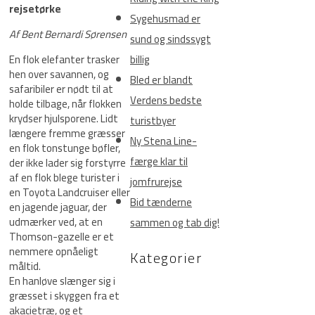
rejsetørke
Sygehusmad er
Af Bent Bernardi Sørensen
sund og sindssygt
En flok elefanter trasker
billig
hen over savannen, og
Bled er blandt
safaribiler er nødt til at
Verdens bedste
holde tilbage, når flokken
krydser hjulsporene. Lidt
turistbyer
længere fremme græsser
Ny Stena Line-
en flok tonstunge bøfler,
færge klar til
der ikke lader sig forstyrre
af en flok blege turister i
jomfrurejse
en Toyota Landcruiser eller
Bid tænderne
en jagende jaguar, der
udmærker ved, at en
sammen og tab dig!
Thomson-gazelle er et
nemmere opnåeligt
Kategorier
måltid.
En hanløve slænger sig i
græsset i skyggen fra et
akacietræ, og et