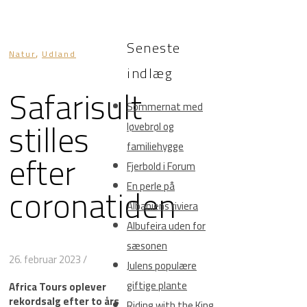
Seneste
,
Natur
Udland
indlæg
Safarisult
Sommernat med
stilles
løvebrøl og
familiehygge
efter
Fjerbold i Forum
coronatiden
En perle på
Albaniens riviera
Albufeira uden for
sæsonen
26. februar 2023
/
Julens populære
giftige plante
Africa Tours oplever
rekordsalg efter to års
Riding with the King