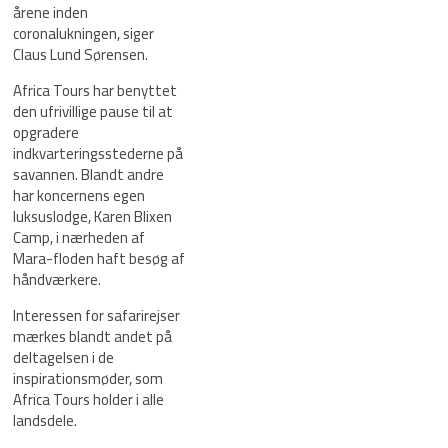
årene inden
coronalukningen, siger
Claus Lund Sørensen.
Africa Tours har benyttet
den ufrivillige pause til at
opgradere
indkvarteringsstederne på
savannen. Blandt andre
har koncernens egen
luksuslodge, Karen Blixen
Camp, i nærheden af
Mara-floden haft besøg af
håndværkere.
Interessen for safarirejser
mærkes blandt andet på
deltagelsen i de
inspirationsmøder, som
Africa Tours holder i alle
landsdele.