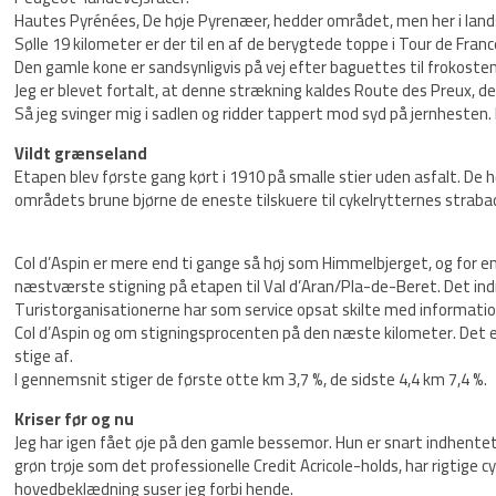
Hautes Pyrénées, De høje Pyrenæer, hedder området, men her i lands
Sølle 19 kilometer er der til en af de berygtede toppe i Tour de Fran
Den gamle kone er sandsynligvis på vej efter baguettes til frokosten
Jeg er blevet fortalt, at denne strækning kaldes Route des Preux, de
Så jeg svinger mig i sadlen og ridder tappert mod syd på jernhesten. 
Vildt grænseland
Etapen blev første gang kørt i 1910 på smalle stier uden asfalt. De 
områdets brune bjørne de eneste tilskuere til cykelrytternes strabad
Col d’Aspin er mere end ti gange så høj som Himmelbjerget, og for en
næstværste stigning på etapen til Val d’Aran/Pla-de-Beret. Det indr
Turistorganisationerne har som service opsat skilte med informatione
Col d’Aspin og om stigningsprocenten på den næste kilometer. Det er
stige af.
I gennemsnit stiger de første otte km 3,7 %, de sidste 4,4 km 7,4 %.
Kriser før og nu
Jeg har igen fået øje på den gamle bessemor. Hun er snart indhentet.
grøn trøje som det professionelle Credit Acricole-holds, har rigtige
hovedbeklædning suser jeg forbi hende.