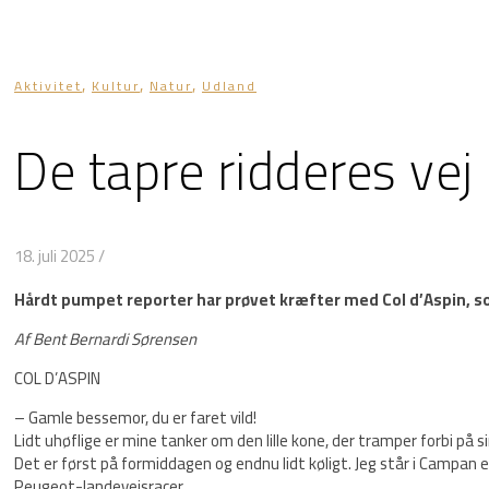
,
,
,
Aktivitet
Kultur
Natur
Udland
De tapre ridderes vej
18. juli 2025
/
Hårdt pumpet reporter har prøvet kræfter med Col d’Aspin, s
Af Bent Bernardi Sørensen
COL D’ASPIN
– Gamle bessemor, du er faret vild!
Lidt uhøflige er mine tanker om den lille kone, der tramper forbi på s
Det er først på formiddagen og endnu lidt køligt. Jeg står i Campan e
Peugeot-landevejsracer.