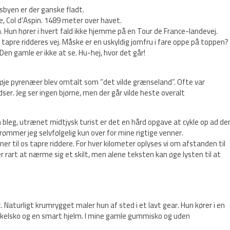
byen er der ganske fladt.
ce, Col d’Aspin. 1489 meter over havet.
. Hun hører i hvert fald ikke hjemme på en Tour de France-landevej.
 tapre ridderes vej. Måske er en uskyldig jomfru i fare oppe på toppen?
Den gamle er ikke at se. Hu-hej, hvor det går!
høje pyrenæer blev omtalt som “det vilde grænse­land”. Ofte var
ser. Jeg ser ingen bjørne, men der går vilde heste overalt
 bleg, utrænet midtjysk turist er det en hård opgave at cykle op ad de
ømmer jeg selvfølgelig kun over for mine rigtige venner.
r til os tapre riddere. For hver kilometer oplyses vi om afstanden til
 rart at nærme sig et skilt, men alene teksten kan øge lysten til at
 Naturligt krumrygget maler hun af sted i et lavt gear. Hun kører i en
 cykelsko og en smart hjelm. I mine gamle gummisko og uden