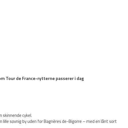
om Tour de France-rytterne passerer i dag
in skinnende cykel.
n lille søvnig by uden for Bagnères de-Bigorre – med en lånt sort