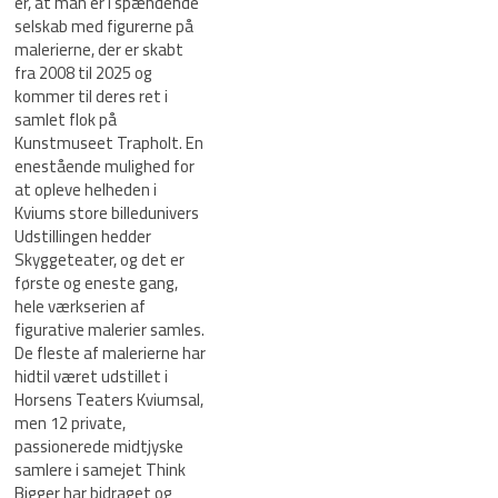
er, at man er i spændende
selskab med figurerne på
malerierne, der er skabt
fra 2008 til 2025 og
kommer til deres ret i
samlet flok på
Kunstmuseet Trapholt. En
enestående mulighed for
at opleve helheden i
Kviums store billedunivers
Udstillingen hedder
Skyggeteater, og det er
første og eneste gang,
hele værkserien af
figurative malerier samles.
De fleste af malerierne har
hidtil været udstillet i
Horsens Teaters Kviumsal,
men 12 private,
passionerede midtjyske
samlere i samejet Think
Bigger har bidraget og