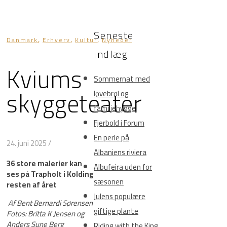
Seneste
,
,
,
Danmark
Erhverv
Kultur
Nyheder
indlæg
Kviums
Sommernat med
skyggeteater
løvebrøl og
familiehygge
Fjerbold i Forum
En perle på
24. juni 2025
/
Albaniens riviera
36 store malerier kan
Albufeira uden for
ses på Trapholt i Kolding
sæsonen
resten af året
Julens populære
Af Bent Bernardi Sørensen
giftige plante
Fotos: Britta K Jensen og
Anders Sune Berg
Riding with the King