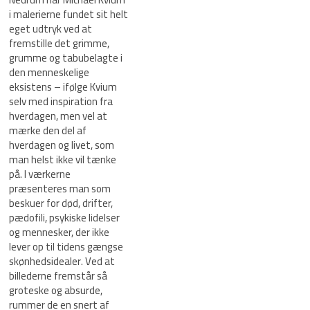
i malerierne fundet sit helt
eget udtryk ved at
fremstille det grimme,
grumme og tabubelagte i
den menneskelige
eksistens – ifølge Kvium
selv med inspiration fra
hverdagen, men vel at
mærke den del af
hverdagen og livet, som
man helst ikke vil tænke
på. I værkerne
præsenteres man som
beskuer for død, drifter,
pædofili, psykiske lidelser
og mennesker, der ikke
lever op til tidens gængse
skønhedsidealer. Ved at
billederne fremstår så
groteske og absurde,
rummer de en snert af