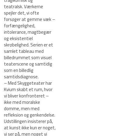
tragikomisk og
teatralsk. Værkerne
spejler det, vi ofte
forsøger at gemme væk –
forfængelighed,
intolerance, magtbegær
og eksistentiel
skrøbelighed. Serien er et
samlet tableau med
billedrummet som visuel
teaterscene og samtidig
som en billedlig
samtidsdiagnose.
– Med Skyggeteater har
Kvium skabt et rum, hvor
vi bliver konfronteret –
ikke med moralske
domme, men med
refleksion og genkendelse.
Udstillingen insisterer på,
at kunst ikke kun er noget,
vi ser på, men noget vi