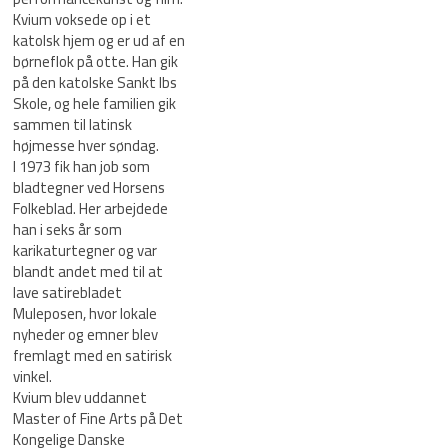
Kvium voksede op i et
katolsk hjem og er ud af en
børneflok på otte. Han gik
på den katolske Sankt Ibs
Skole, og hele familien gik
sammen til latinsk
højmesse hver søndag.
I 1973 fik han job som
bladtegner ved Horsens
Folkeblad. Her arbejdede
han i seks år som
karikaturtegner og var
blandt andet med til at
lave satirebladet
Muleposen, hvor lokale
nyheder og emner blev
fremlagt med en satirisk
vinkel.
Kvium blev uddannet
Master of Fine Arts på Det
Kongelige Danske