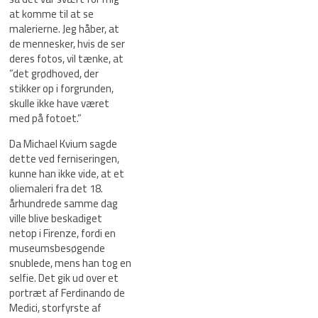
at komme til at se
malerierne. Jeg håber, at
de mennesker, hvis de ser
deres fotos, vil tænke, at
”det grødhoved, der
stikker op i forgrunden,
skulle ikke have været
med på fotoet.”
Da Michael Kvium sagde
dette ved ferniseringen,
kunne han ikke vide, at et
oliemaleri fra det 18.
århundrede samme dag
ville blive beskadiget
netop i Firenze, fordi en
museumsbesøgende
snublede, mens han tog en
selfie. Det gik ud over et
portræt af Ferdinando de
Medici, storfyrste af