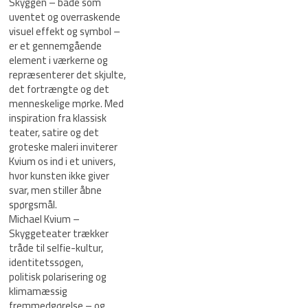
Skyggen – både som
uventet og overraskende
visuel effekt og symbol –
er et gennemgående
element i værkerne og
repræsenterer det skjulte,
det fortrængte og det
menneskelige mørke. Med
inspiration fra klassisk
teater, satire og det
groteske maleri inviterer
Kvium os ind i et univers,
hvor kunsten ikke giver
svar, men stiller åbne
spørgsmål.
Michael Kvium –
Skyggeteater trækker
tråde til selfie-kultur,
identitetssøgen,
politisk polarisering og
klimamæssig
fremmedgørelse – og