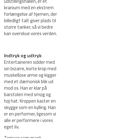
udstillingshallen, er et
kranium med en ekstrem
forlængelse af hjernen, der
billedligt talt giver plads til
større tanker, så vi bedre
kan overskue vores verden.
Indtryk og udtryk
Entertaineren sidder med
sin bizarre, korte krop med
muskelløse arme og kigger
med et dæmonisk blik ud
mod os. Han er klar på
barstolen med smøg og
høj hat. Kroppen kaster en
skygge som en kylling. Han
er en performer, ligesom vi
alle er performere i vores
eget liv.
Temaer som magt,