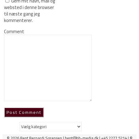
Gem mit navn, mail og
websted i denne browser
til næste gang jeg
kommenterer.
Comment
Kategorier
© 2026 Bent Bernardi Sørensen | bent@bb-media.dk | +45 2277 5214 | ©