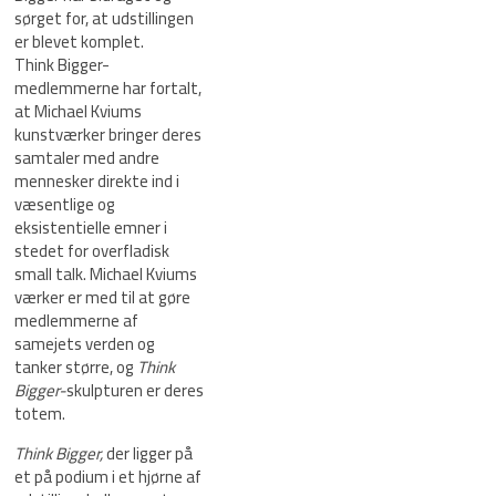
sørget for, at udstillingen
er blevet komplet.
Think Bigger-
medlemmerne har fortalt,
at Michael Kviums
kunstværker bringer deres
samtaler med andre
mennesker direkte ind i
væsentlige og
eksistentielle emner i
stedet for overfladisk
small talk. Michael Kviums
værker er med til at gøre
medlemmerne af
samejets verden og
tanker større, og
Think
Bigger-
skulpturen er deres
totem.
Think Bigger,
der ligger på
et på podium i et hjørne af