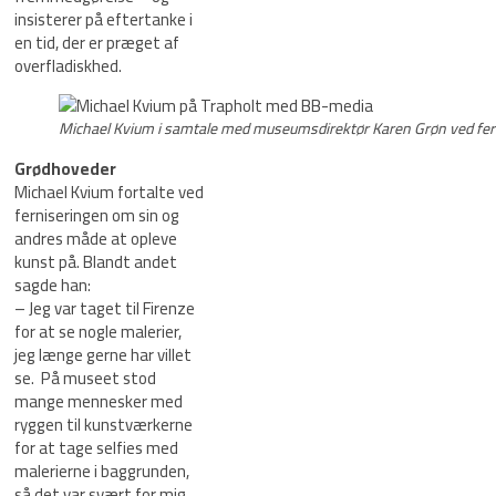
insisterer på eftertanke i
en tid, der er præget af
overfladiskhed.
Michael Kvium i samtale med museumsdirektør Karen Grøn ved fer
Grødhoveder
Michael Kvium fortalte ved
ferniseringen om sin og
andres måde at opleve
kunst på. Blandt andet
sagde han:
– Jeg var taget til Firenze
for at se nogle malerier,
jeg længe gerne har villet
se. På museet stod
mange mennesker med
ryggen til kunstværkerne
for at tage selfies med
malerierne i baggrunden,
så det var svært for mig