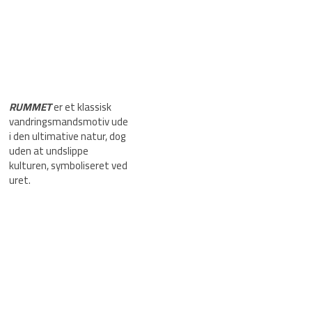
RUMMET
er et klassisk
vandringsmandsmotiv ude
i den ultimative natur, dog
uden at undslippe
kulturen, symboliseret ved
uret.