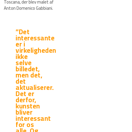
Toscana, der blev malet af
Anton Domenico Gabbiani.
”Det
interessante
er i
virkeligheden
ikke
selve
billedet,
men det,
det
aktualiserer.
Det er
derfor,
kunsten
bliver
interessant
for os
alle. Og