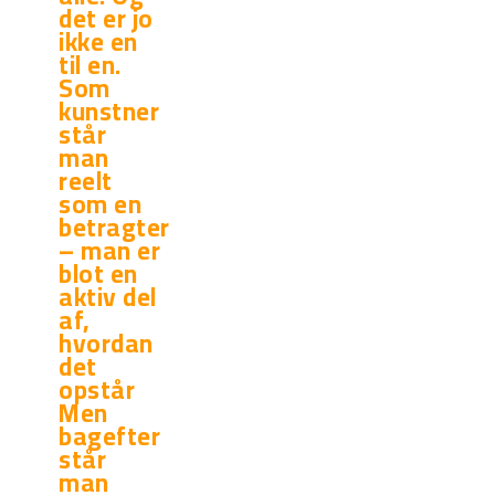
det er jo
ikke en
til en.
Som
kunstner
står
man
reelt
som en
betragter
– man er
blot en
aktiv del
af,
hvordan
det
opstår
Men
bagefter
står
man