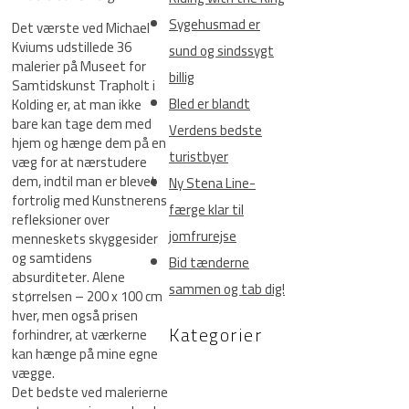
Sygehusmad er
Det værste ved Michael
Kviums udstillede 36
sund og sindssygt
malerier på Museet for
billig
Samtidskunst Trapholt i
Bled er blandt
Kolding er, at man ikke
bare kan tage dem med
Verdens bedste
hjem og hænge dem på en
turistbyer
væg for at nærstudere
dem, indtil man er blevet
Ny Stena Line-
fortrolig med Kunstnerens
færge klar til
refleksioner over
jomfrurejse
menneskets skyggesider
og samtidens
Bid tænderne
absurditeter. Alene
sammen og tab dig!
størrelsen – 200 x 100 cm
hver, men også prisen
Kategorier
forhindrer, at værkerne
kan hænge på mine egne
vægge.
Det bedste ved malerierne