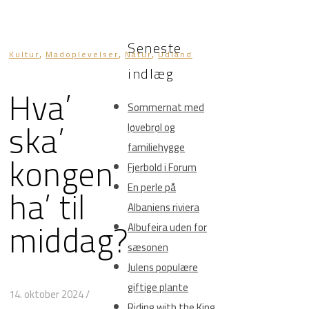
Seneste
,
,
,
Kultur
Madoplevelser
Natur
Udland
indlæg
Hva’
Sommernat med
ska’
løvebrøl og
familiehygge
kongen
Fjerbold i Forum
ha’ til
En perle på
Albaniens riviera
middag?
Albufeira uden for
sæsonen
Julens populære
giftige plante
14. oktober 2024
/
Riding with the King