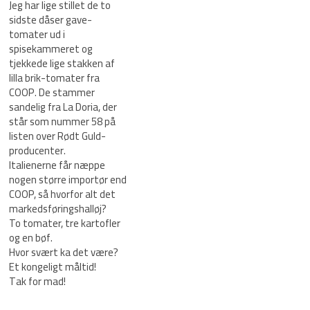
Jeg har lige stillet de to
sidste dåser gave-
tomater ud i
spisekammeret og
tjekkede lige stakken af
lilla brik-tomater fra
COOP. De stammer
sandelig fra La Doria, der
står som nummer 58 på
listen over Rødt Guld-
producenter.
Italienerne får næppe
nogen større importør end
COOP, så hvorfor alt det
markedsføringshalløj?
To tomater, tre kartofler
og en bøf.
Hvor svært ka det være?
Et kongeligt måltid!
Tak for mad!