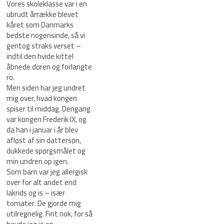
Vores skoleklasse var i en
ubrudt årrække blevet
kåret som Danmarks
bedste nogensinde, så vi
gentog straks verset –
indtil den hvide kittel
åbnede døren og forlangte
ro.
Men siden har jeg undret
mig over, hvad kongen
spiser til middag. Dengang
var kongen Frederik IX, og
da han i januar i år blev
afløst af sin dattersøn,
dukkede spørgsmålet og
min undren op igen.
Som barn var jeg allergisk
over for alt andet end
lakrids og is – især
tomater. De gjorde mig
utilregnelig. Fint nok, for så