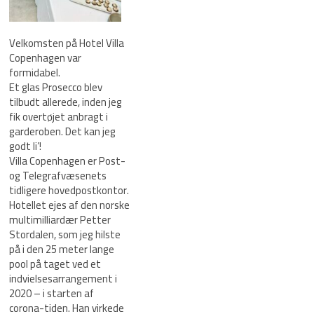
Velkomsten på Hotel Villa
Copenhagen var
formidabel.
Et glas Prosecco blev
tilbudt allerede, inden jeg
fik overtøjet anbragt i
garderoben. Det kan jeg
godt li’!
Villa Copenhagen er Post-
og Telegrafvæsenets
tidligere hovedpostkontor.
Hotellet ejes af den norske
multimilliardær Petter
Stordalen, som jeg hilste
på i den 25 meter lange
pool på taget ved et
indvielsesarrangement i
2020 – i starten af
corona-tiden. Han virkede