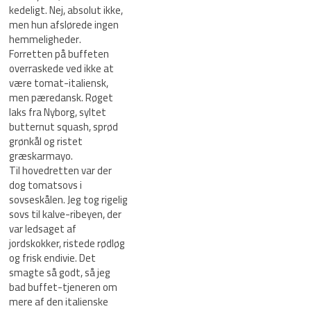
kedeligt. Nej, absolut ikke,
men hun afslørede ingen
hemmeligheder.
Forretten på buffeten
overraskede ved ikke at
være tomat-italiensk,
men pæredansk. Røget
laks fra Nyborg, syltet
butternut squash, sprød
grønkål og ristet
græskarmayo.
Til hovedretten var der
dog tomatsovs i
sovseskålen. Jeg tog rigelig
sovs til kalve-ribeyen, der
var ledsaget af
jordskokker, ristede rødløg
og frisk endivie. Det
smagte så godt, så jeg
bad buffet-tjeneren om
mere af den italienske