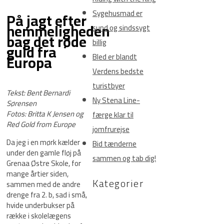
Sygehusmad er
På jagt efter
hemmeligheden
sund og sindssygt
bag det røde
billig
guld fra
Europa
Bled er blandt
Verdens bedste
turistbyer
Tekst: Bent Bernardi
Ny Stena Line-
Sørensen
Fotos: Britta K Jensen og
færge klar til
Red Gold from Europe
jomfrurejse
Da jeg i en mørk kælder
Bid tænderne
under den gamle fløj på
sammen og tab dig!
Grenaa Østre Skole, for
mange årtier siden,
Kategorier
sammen med de andre
drenge fra 2. b, sad i små,
hvide underbukser på
række i skolelægens