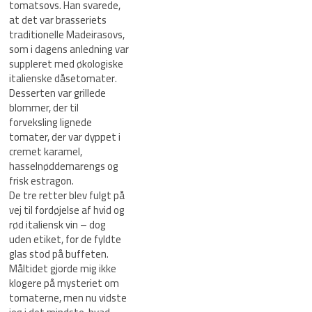
tomatsovs. Han svarede,
at det var brasseriets
traditionelle Madeirasovs,
som i dagens anledning var
suppleret med økologiske
italienske dåsetomater.
Desserten var grillede
blommer, der til
forveksling lignede
tomater, der var dyppet i
cremet karamel,
hasselnøddemarengs og
frisk estragon.
De tre retter blev fulgt på
vej til fordøjelse af hvid og
rød italiensk vin – dog
uden etiket, for de fyldte
glas stod på buffeten.
Måltidet gjorde mig ikke
klogere på mysteriet om
tomaterne, men nu vidste