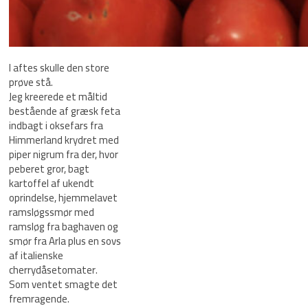
I aftes skulle den store
prøve stå.
Jeg kreerede et måltid
bestående af græsk feta
indbagt i oksefars fra
Himmerland krydret med
piper nigrum fra der, hvor
peberet gror, bagt
kartoffel af ukendt
oprindelse, hjemmelavet
ramsløgssmør med
ramsløg fra baghaven og
smør fra Arla plus en sovs
af italienske
cherrydåsetomater.
Som ventet smagte det
fremragende.