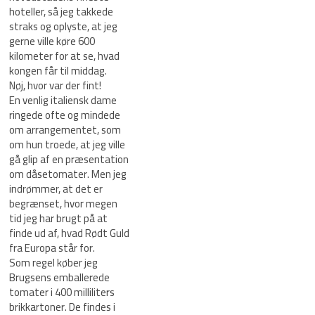
hoteller, så jeg takkede
straks og oplyste, at jeg
gerne ville køre 600
kilometer for at se, hvad
kongen får til middag.
Nøj, hvor var der fint!
En venlig italiensk dame
ringede ofte og mindede
om arrangementet, som
om hun troede, at jeg ville
gå glip af en præsentation
om dåsetomater. Men jeg
indrømmer, at det er
begrænset, hvor megen
tid jeg har brugt på at
finde ud af, hvad Rødt Guld
fra Europa står for.
Som regel køber jeg
Brugsens emballerede
tomater i 400 milliliters
brikkartoner. De findes i