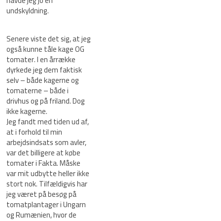
havde jeg jo en
undskyldning.
Senere viste det sig, at jeg
også kunne tåle kage OG
tomater. I en årrække
dyrkede jeg dem faktisk
selv – både kagerne og
tomaterne – både i
drivhus og på friland. Dog
ikke kagerne.
Jeg fandt med tiden ud af,
at i forhold til min
arbejdsindsats som avler,
var det billigere at købe
tomater i Fakta. Måske
var mit udbytte heller ikke
stort nok. Tilfældigvis har
jeg været på besøg på
tomatplantager i Ungarn
og Rumænien, hvor de