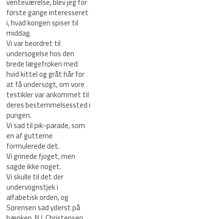
venteværelse, blev jeg for
første gange interesseret
i, hvad kongen spiser til
middag.
Vi var beordret til
undersøgelse hos den
brede lægefrøken med
hvid kittel og gråt hår for
at få undersøgt, om vore
testikler var ankommet til
deres bestemmelsessted i
pungen.
Vi sad til pik-parade, som
en af gutterne
formulerede det.
Vi grinede fjoget, men
sagde ikke noget.
Vi skulle til det der
undervognstjek i
alfabetisk orden, og
Sørensen sad yderst på
bænken. N.J. Christensen