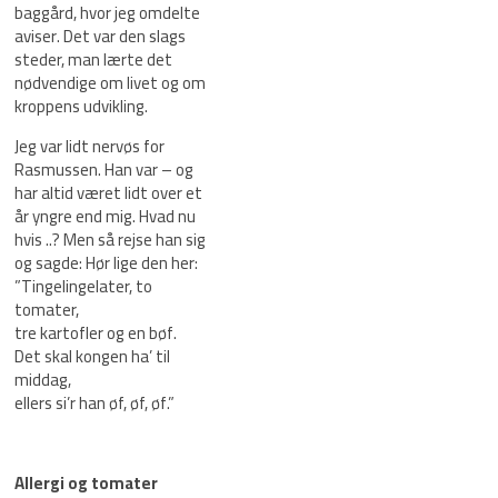
baggård, hvor jeg omdelte
aviser. Det var den slags
steder, man lærte det
nødvendige om livet og om
kroppens udvikling.
Jeg var lidt nervøs for
Rasmussen. Han var – og
har altid været lidt over et
år yngre end mig. Hvad nu
hvis ..? Men så rejse han sig
og sagde: Hør lige den her:
”Tingelingelater, to
tomater,
tre kartofler og en bøf.
Det skal kongen ha’ til
middag,
ellers si’r han øf, øf, øf.”
Allergi og tomater