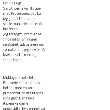
rar – og rig!
Servitricerne var flittige
med Proseccoen. Det ka’
jeg godt li’! Canapeerne
skulle man selv hente på
buffeten.
Jeg forsøgte ihærdigt at
finde ud af, om nogen i
selskabet vidste mere om
tomater end jeg selv. Små
krav at stille, men jeg
fandt ingen.
Middagen i hotellets
Brasserie Kontrast blev
indledt med en kort
præsentation af Europas
røde guld. Den flinke
italienske dame
undskyldte, hvis emnet var