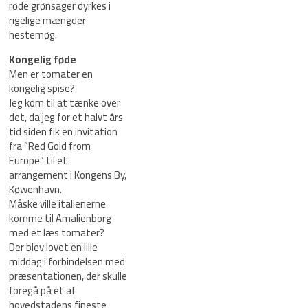
røde grønsager dyrkes i
rigelige mængder
hestemøg.
Kongelig føde
Men er tomater en
kongelig spise?
Jeg kom til at tænke over
det, da jeg for et halvt års
tid siden fik en invitation
fra ”Red Gold from
Europe” til et
arrangement i Kongens By,
Køwenhavn.
Måske ville italienerne
komme til Amalienborg
med et læs tomater?
Der blev lovet en lille
middag i forbindelsen med
præsentationen, der skulle
foregå på et af
hovedstadens fineste