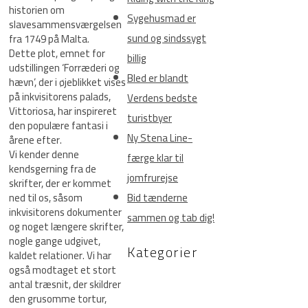
historien om
Sygehusmad er
slavesammensværgelsen
sund og sindssygt
fra 1749 på Malta.
Dette plot, emnet for
billig
udstillingen ‘Forræderi og
Bled er blandt
hævn’, der i øjeblikket vises
på inkvisitorens palads,
Verdens bedste
Vittoriosa, har inspireret
turistbyer
den populære fantasi i
Ny Stena Line-
årene efter.
Vi kender denne
færge klar til
kendsgerning fra de
jomfrurejse
skrifter, der er kommet
ned til os, såsom
Bid tænderne
inkvisitorens dokumenter
sammen og tab dig!
og noget længere skrifter,
nogle gange udgivet,
Kategorier
kaldet relationer. Vi har
også modtaget et stort
antal træsnit, der skildrer
den grusomme tortur,