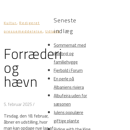
Seneste
,
Kultur
Redigeret
indlæg
,
pressemeddelelse
Udland
Forræderi
Sommernat med
løvebrøl og
og
familiehygge
Fjerbold i Forum
hævn
En perle på
Albaniens riviera
Albufeira uden for
sæsonen
5. februar 2025
/
Julens populære
Tirsdag. den 18. februar,
giftige plante
åbner en udstilling, hvor
man kan opdage nye lag af
Riding with the King