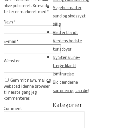
blive publiceret.
Krævede
Sygehusmad er
felter er markeret med
*
sund og sindssygt
Navn
*
billig
Bled er blandt
Verdens bedste
E-mail
*
turistbyer
Ny Stena Line-
Websted
færge klar til
jomfrurejse
Gem mit navn, mail og
Bid tænderne
websted i denne browser
sammen og tab dig!
til næste gang jeg
kommenterer.
Kategorier
Comment