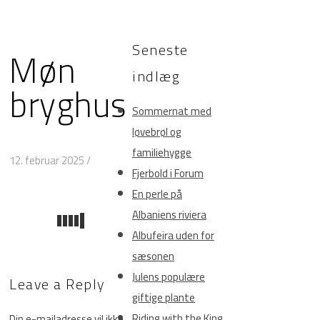
Seneste
Møn
indlæg
bryghus
Sommernat med
løvebrøl og
familiehygge
12. februar 2025
/
Fjerbold i Forum
En perle på
Albaniens riviera
Albufeira uden for
sæsonen
Julens populære
Leave a Reply
giftige plante
Riding with the King
Din e-mailadresse vil ikke