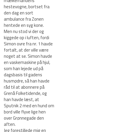
mælkemandens
hestevogne, bortset fra
den dag en sort
ambulance fra Zonen
hentede en syg kone.
Men nu stod vi der og
kiggede op i luften, fordi
Simon ovre fra nr. 1 havde
fortalt, at der ville være
noget at se. Simon havde
en vaskemaskine på hjul,
som han lejede ud på
dagsbasis til gadens
husmødre, så han havde
råd til at abonnere på
Grenå Folketidende, og
han havde læst, at
Sputnik 2 med en hund om
bord ville flyve lige hen
over Grønnegade den
aften.
Jeg forestillede mig en