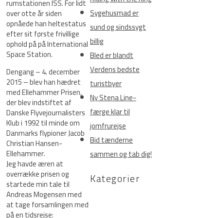
rumstationen ISS. For lidt
Sygehusmad er
over otte år siden
opnåede han heltestatus
sund og sindssygt
efter sit første frivillige
billig
ophold på på International
Space Station.
Bled er blandt
Verdens bedste
Dengang – 4. december
2015 – blev han hædret
turistbyer
med Ellehammer Prisen,
Ny Stena Line-
der blev indstiftet af
færge klar til
Danske Flyvejournalisters
Klub i 1992 til minde om
jomfrurejse
Danmarks flypioner Jacob
Bid tænderne
Christian Hansen-
Ellehammer.
sammen og tab dig!
Jeg havde æren at
overrække prisen og
Kategorier
startede min tale til
Andreas Mogensen med
at tage forsamlingen med
på en tidsrejse: