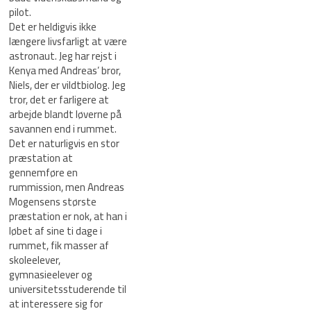
pilot.
Det er heldigvis ikke
længere livsfarligt at være
astronaut. Jeg har rejst i
Kenya med Andreas’ bror,
Niels, der er vildtbiolog. Jeg
tror, det er farligere at
arbejde blandt løverne på
savannen end i rummet.
Det er naturligvis en stor
præstation at
gennemføre en
rummission, men Andreas
Mogensens største
præstation er nok, at han i
løbet af sine ti dage i
rummet, fik masser af
skoleelever,
gymnasieelever og
universitetsstuderende til
at interessere sig for