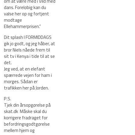
om at være med i Vild med
dans. Foreløbig kan du
valse her op og fortjent
modtage
Ellehammerprisen.”
Dit splash I FORMIDDAGS
gik jo godt, og jeg håber, at
bror Niels nåede frem til
sit tv i Kenya i tide til at se
det.
Jeg ved, at en elefant
spærrede vejen for ham i
morges. Sådan er
trafikken her på Jorden.
P.S.
Tjek din årsopgørelse på
skat.dk Måske skal du
korrigere fradraget for
befordringsgodtgørelse
mellem hjem og