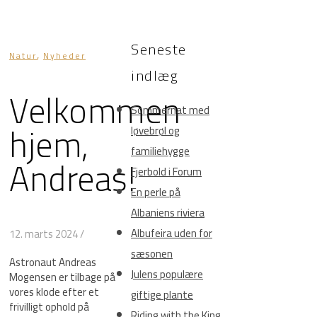
Seneste
,
Natur
Nyheder
indlæg
Velkommen
Sommernat med
hjem,
løvebrøl og
familiehygge
Andreas!
Fjerbold i Forum
En perle på
Albaniens riviera
Albufeira uden for
12. marts 2024
/
sæsonen
Astronaut Andreas
Julens populære
Mogensen er tilbage på
vores klode efter et
giftige plante
frivilligt ophold på
Riding with the King