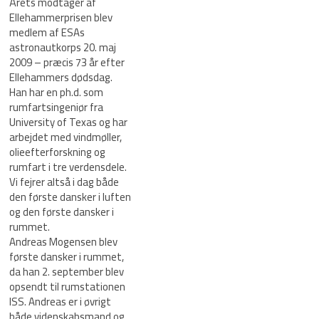
Årets modtager af
Ellehammerprisen blev
medlem af ESAs
astronautkorps 20. maj
2009 – præcis 73 år efter
Ellehammers dødsdag.
Han har en ph.d. som
rumfartsingeniør fra
University of Texas og har
arbejdet med vindmøller,
olieefterforskning og
rumfart i tre verdensdele.
Vi fejrer altså i dag både
den første dansker i luften
og den første dansker i
rummet.
Andreas Mogensen blev
første dansker i rummet,
da han 2. september blev
opsendt til rumstationen
ISS. Andreas er i øvrigt
både videnskabsmand og