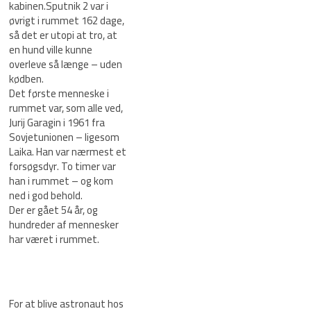
kabinen.Sputnik 2 var i
øvrigt i rummet 162 dage,
så det er utopi at tro, at
en hund ville kunne
overleve så længe – uden
kødben.
Det første menneske i
rummet var, som alle ved,
Jurij Garagin i 1961 fra
Sovjetunionen – ligesom
Laika. Han var nærmest et
forsøgsdyr. To timer var
han i rummet – og kom
ned i god behold.
Der er gået 54 år, og
hundreder af mennesker
har været i rummet.
For at blive astronaut hos