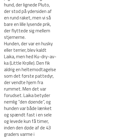
hund, der lignede Pluto,
der stod på ydersiden af
en rund raket, men vi så
bare en lille lysende prik,
der flyttede sig mellem
stjernerne.
Hunden, der var en husky
eller terrier, blev kaldt
Laika, men hed Ku-dry-av-
ka (Little Krølle). Den fik
aldrig en heltemodtagelse
som det første pattedyr,
der vendte hjem fra
rummet. Men det var
forudset. Laika betyder
nemlig ”den døende”, og
hunden var både lænket
og spændt fast i en sele
og levede kun få timer,
inden den døde af de 43
graders varme i