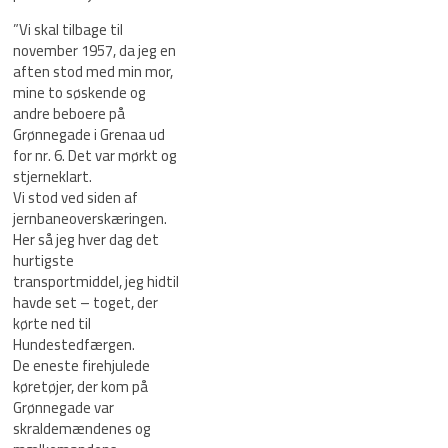
”Vi skal tilbage til
november 1957, da jeg en
aften stod med min mor,
mine to søskende og
andre beboere på
Grønnegade i Grenaa ud
for nr. 6. Det var mørkt og
stjerneklart.
Vi stod ved siden af
jernbaneoverskæringen.
Her så jeg hver dag det
hurtigste
transportmiddel, jeg hidtil
havde set – toget, der
kørte ned til
Hundestedfærgen.
De eneste firehjulede
køretøjer, der kom på
Grønnegade var
skraldemændenes og