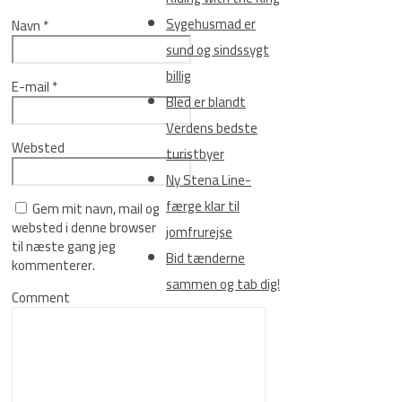
Sygehusmad er
Navn
*
sund og sindssygt
billig
E-mail
*
Bled er blandt
Verdens bedste
Websted
turistbyer
Ny Stena Line-
færge klar til
Gem mit navn, mail og
websted i denne browser
jomfrurejse
til næste gang jeg
Bid tænderne
kommenterer.
sammen og tab dig!
Comment
Kategorier