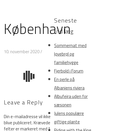
Seneste
København
indlæg
Sommernat med
10. november 2020
/
løvebrøl og
familiehygge
Fjerbold i Forum
En perle på
Albaniens riviera
Albufeira uden for
Leave a Reply
sæsonen
Julens populære
Din e-mailadresse vil ikke
giftige plante
blive publiceret.
Krævede
felter er markeret med
*
Riding with the King