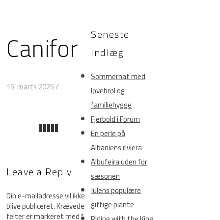
Seneste
Canifor
indlæg
Sommernat med
15. marts 2025
/
løvebrøl og
familiehygge
Fjerbold i Forum
En perle på
Albaniens riviera
Albufeira uden for
Leave a Reply
sæsonen
Julens populære
Din e-mailadresse vil ikke
giftige plante
blive publiceret.
Krævede
felter er markeret med
*
Riding with the King