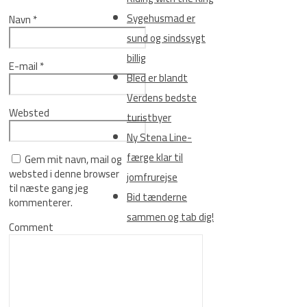
Sygehusmad er
Navn
*
sund og sindssygt
billig
E-mail
*
Bled er blandt
Verdens bedste
Websted
turistbyer
Ny Stena Line-
færge klar til
Gem mit navn, mail og
websted i denne browser
jomfrurejse
til næste gang jeg
Bid tænderne
kommenterer.
sammen og tab dig!
Comment
Kategorier