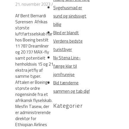
21. november 2023
/
Sygehusmad er
Af Bent Bernardi
sund og sindssygt
Sørensen Afrikas
billig
største
Bled er blandt
luftfartsselskab har
hos Boeing bestilt
Verdens bedste
11 787 Dreamliner
turistbyer
og 20 737 MAX-fly
Ny Stena Line-
samt potentielt
henholdsvis 15 og 21
færge klar til
ekstra jetfly af
jomfrurejse
samme typer.
Aftalen er Boeings
Bid tænderne
største ordre
sammen og tab dig!
nogensinde fra et
afrikansk flyselskab.
Kategorier
Mesfin Tasew, der
er administrerende
direktør for
Ethiopian Airlines