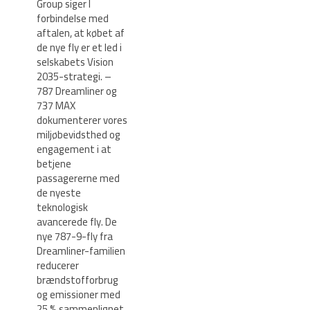
Group siger I
forbindelse med
aftalen, at købet af
de nye fly er et led i
selskabets Vision
2035-strategi. –
787 Dreamliner og
737 MAX
dokumenterer vores
miljøbevidsthed og
engagement i at
betjene
passagererne med
de nyeste
teknologisk
avancerede fly. De
nye 787-9-fly fra
Dreamliner-familien
reducerer
brændstofforbrug
og emissioner med
25 % sammenlignet