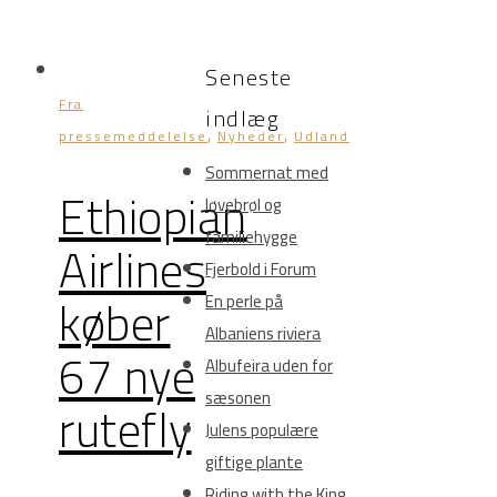
Seneste
Fra
indlæg
,
,
pressemeddelelse
Nyheder
Udland
Sommernat med
Ethiopian
løvebrøl og
familiehygge
Airlines
Fjerbold i Forum
køber
En perle på
Albaniens riviera
67 nye
Albufeira uden for
sæsonen
rutefly
Julens populære
giftige plante
Riding with the King