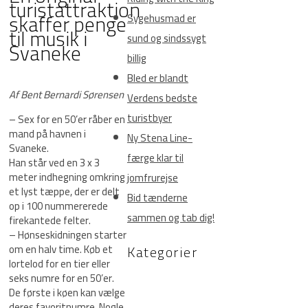
turistattraktion
skaffer penge
Sygehusmad er
til musik i
sund og sindssygt
Svaneke
billig
Bled er blandt
Af Bent Bernardi Sørensen
Verdens bedste
turistbyer
– Sex for en 50’er råber en
mand på havnen i
Ny Stena Line-
Svaneke.
færge klar til
Han står ved en 3 x 3
meter indhegning omkring
jomfrurejse
et lyst tæppe, der er delt
Bid tænderne
op i 100 nummererede
sammen og tab dig!
firekantede felter.
– Hønseskidningen starter
om en halv time. Køb et
Kategorier
lortelod for en tier eller
seks numre for en 50’er.
De første i køen kan vælge
deres favoritnumre. Nogle