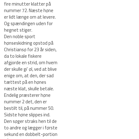
fire minutter klatter på
nummer 72. Næste høne
er lidt længe om at levere.
Og spændingen uden for
hegnet stiger.
Den noble sport
hønseskidning opstod på
Christiansø for 23 år siden,
da to lokale fiskere
afgjorde en strid, om hvem
der skulle gi’ øl, ved at blive
enige om, at den, der sad
tættest på en hønes
næste klat, skulle betale.
Endelig præsterer høne
nummer 2 det, den er
bestilt til, på nummer 50.
Sidste høne slippes ind.
Den søger straks hen til de
to andre og lægger i første
sekund en dobbelt-portion