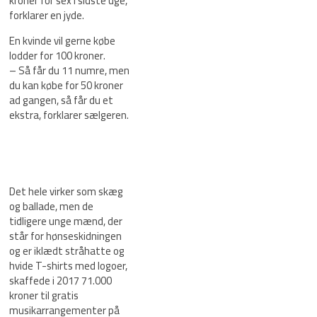
kroner for sex i sidste uge,
forklarer en jyde.
En kvinde vil gerne købe
lodder for 100 kroner.
– Så får du 11 numre, men
du kan købe for 50 kroner
ad gangen, så får du et
ekstra, forklarer sælgeren.
Det hele virker som skæg
og ballade, men de
tidligere unge mænd, der
står for hønseskidningen
og er iklædt stråhatte og
hvide T-shirts med logoer,
skaffede i 2017 71.000
kroner til gratis
musikarrangementer på