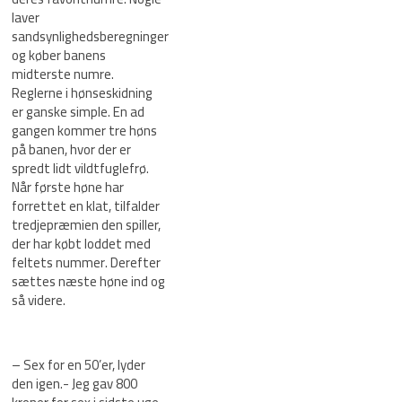
laver
sandsynlighedsberegninger
og køber banens
midterste numre.
Reglerne i hønseskidning
er ganske simple. En ad
gangen kommer tre høns
på banen, hvor der er
spredt lidt vildtfuglefrø.
Når første høne har
forrettet en klat, tilfalder
tredjepræmien den spiller,
der har købt loddet med
feltets nummer. Derefter
sættes næste høne ind og
så videre.
– Sex for en 50’er, lyder
den igen.- Jeg gav 800