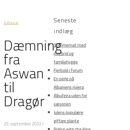
Seneste
Udland
indlæg
Dæmning
Sommernat med
fra
løvebrøl og
familiehygge
Aswan
Fjerbold i Forum
til
En perle på
Albaniens riviera
Dragør
Albufeira uden for
sæsonen
Julens populære
giftige plante
25. september 2022
/
Riding with the King