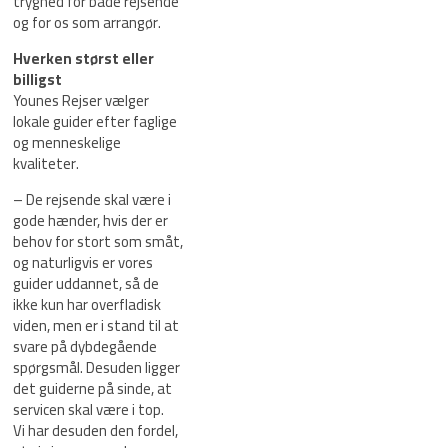
tryghed for både rejsende
og for os som arrangør.
Hverken størst eller
billigst
Younes Rejser vælger
lokale guider efter faglige
og menneskelige
kvaliteter.
– De rejsende skal være i
gode hænder, hvis der er
behov for stort som småt,
og naturligvis er vores
guider uddannet, så de
ikke kun har overfladisk
viden, men er i stand til at
svare på dybdegående
spørgsmål. Desuden ligger
det guiderne på sinde, at
servicen skal være i top.
Vi har desuden den fordel,