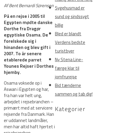
Af Bent Bernardi Sørensen
Sygehusmad er
På en rejse i 2005 til
sund og sindssygt
Egypten mødte danske
billig
Dorthe fra Dragør
Bled er blandt
egyptiske Osama. De
forelskede sig i
Verdens bedste
hinanden og blev gift i
turistbyer
2007. To år senere
Ny Stena Line-
etablerede parret
Younes Rejser i Dorthes
færge klar til
hjemby.
jomfrurejse
Osama voksede op i
Bid tænderne
Aswan i Egypten og har,
sammen og tab dig!
fra han var helt ung,
arbejdet i rejsebranchen –
Kategorier
primært med at servicere
rejsende fra Danmark. Han
er uddannet landmåler,
men har altid haft hjertet i
rejsebranchen.