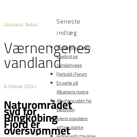
Seneste
,
Danmark
Natur
indlæg
Værnengenes
Sommernat med
vandland
løvebrøl og
familiehygge
Fjerbold i Forum
En perle på
8. februar 2024
/
Albaniens riviera
Naturområdet
Albufeira uden for
syd for
sæsonen
Ringkøbing
Fjord er
Julens populære
oversvømmet
giftige plante
Riding with the King