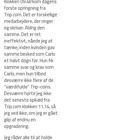
Klokken 09.48 kom dagens
første opringning fra
Trip.com. Det er forskellige
medarbejdere, der ringer
og skriver. Aldrig den
samme. Det er ret
ineffektivt, nåede jeg at
tænke, inden kvinden gav
samme besked som Carlo
et halvt døgn før. Hun fik
samme svar og krav som
Carlo, men hun tilbød
desværre ikke flere af de
“værdifulde” Trip-coins.
Desværre hørte jeg ikke
det seneste opkald fra
Trip.com klokken 11.14, så
jeg ved ikke, om jeg er gået
glip af endnu en
opgradering.
Jeg råder alle til at holde