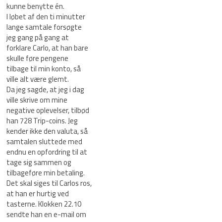
kunne benytte én.
I løbet af den ti minutter
lange samtale forsøgte
jeg gang på gang at
forklare Carlo, at han bare
skulle føre pengene
tilbage til min konto, så
ville alt være glemt.
Da jeg sagde, at jeg i dag
ville skrive om mine
negative oplevelser, tilbød
han 728 Trip-coins. Jeg
kender ikke den valuta, så
samtalen sluttede med
endnu en opfordring til at
tage sig sammen og
tilbageføre min betaling.
Det skal siges til Carlos ros,
at han er hurtig ved
tasterne. Klokken 22.10
sendte han en e-mail om