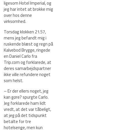
ligesom Hotel Imperial, og
jeg har intet at brokke mig
over hos denne
virksomhed.
Torsdag klokken 21.57,
mens jeg befandt mig i
ruskende blæst og regn på
Kalvebod Brygge, ringede
en Daniel Carlo fra
Trip.com og forklarede, at
deres samarbejdspartner
ikke ville refundere noget
som helst.
– Er der ellers noget, jeg
kan gøre? spurgte Carlo.
Jeg forklarede ham lidt
vredt, at det var tåbeligt,
at jeg på det tidspunkt
betalte for tre
hotelsenge, men kun