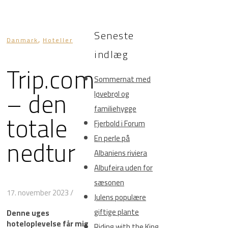
Seneste
,
Danmark
Hoteller
indlæg
Trip.com
Sommernat med
– den
løvebrøl og
familiehygge
totale
Fjerbold i Forum
nedtur
En perle på
Albaniens riviera
Albufeira uden for
sæsonen
17. november 2023
/
Julens populære
giftige plante
Denne uges
hoteloplevelse får mig
Riding with the King