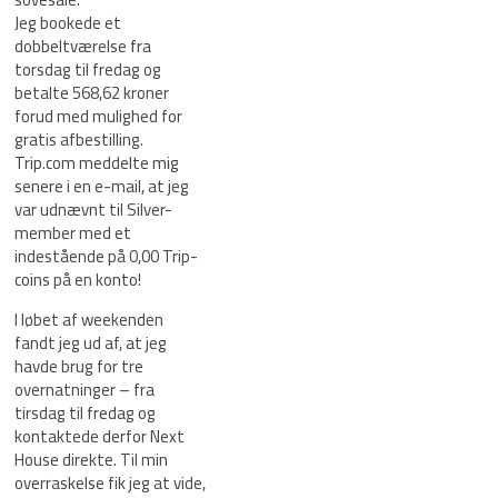
Jeg bookede et
dobbeltværelse fra
torsdag til fredag og
betalte 568,62 kroner
forud med mulighed for
gratis afbestilling.
Trip.com meddelte mig
senere i en e-mail, at jeg
var udnævnt til Silver-
member med et
indestående på 0,00 Trip-
coins på en konto!
I løbet af weekenden
fandt jeg ud af, at jeg
havde brug for tre
overnatninger – fra
tirsdag til fredag og
kontaktede derfor Next
House direkte. Til min
overraskelse fik jeg at vide,