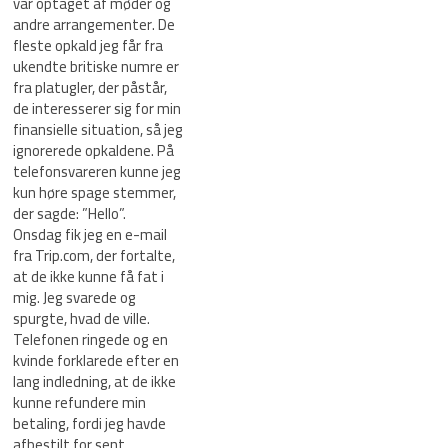
var optaget af møder og
andre arrangementer. De
fleste opkald jeg får fra
ukendte britiske numre er
fra platugler, der påstår,
de interesserer sig for min
finansielle situation, så jeg
ignorerede opkaldene. På
telefonsvareren kunne jeg
kun høre spage stemmer,
der sagde: ”Hello”.
Onsdag fik jeg en e-mail
fra Trip.com, der fortalte,
at de ikke kunne få fat i
mig. Jeg svarede og
spurgte, hvad de ville.
Telefonen ringede og en
kvinde forklarede efter en
lang indledning, at de ikke
kunne refundere min
betaling, fordi jeg havde
afbestilt for sent.