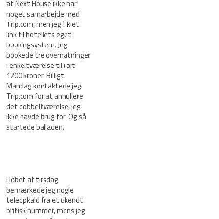
at Next House ikke har
noget samarbejde med
Trip.com, men jeg fik et
link til hotellets eget
bookingsystem. Jeg
bookede tre overnatninger
i enkeltværelse til i alt
1200 kroner. Billigt.
Mandag kontaktede jeg
Trip.com for at annullere
det dobbeltværelse, jeg
ikke havde brug for. Og så
startede balladen.
I løbet af tirsdag
bemærkede jeg nogle
teleopkald fra et ukendt
britisk nummer, mens jeg