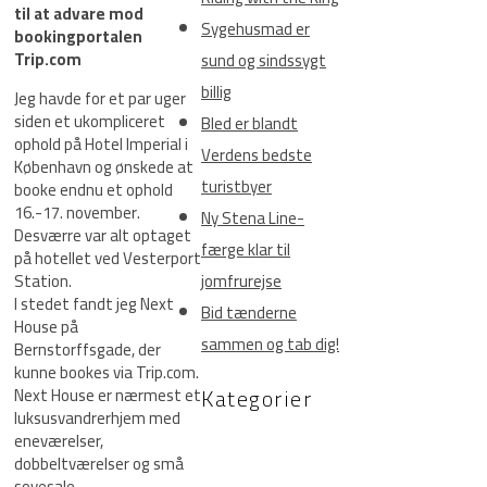
til at advare mod
Sygehusmad er
bookingportalen
Trip.com
sund og sindssygt
billig
Jeg havde for et par uger
siden et ukompliceret
Bled er blandt
ophold på Hotel Imperial i
Verdens bedste
København og ønskede at
turistbyer
booke endnu et ophold
16.-17. november.
Ny Stena Line-
Desværre var alt optaget
færge klar til
på hotellet ved Vesterport
Station.
jomfrurejse
I stedet fandt jeg Next
Bid tænderne
House på
sammen og tab dig!
Bernstorffsgade, der
kunne bookes via Trip.com.
Kategorier
Next House er nærmest et
luksusvandrerhjem med
eneværelser,
dobbeltværelser og små
sovesale.